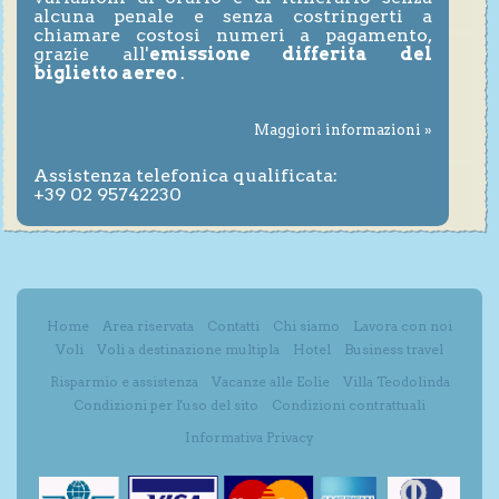
alcuna penale e senza costringerti a
chiamare costosi numeri a pagamento,
grazie all'
emissione differita del
biglietto aereo
.
Maggiori informazioni »
Assistenza telefonica qualificata:
+39 02 95742230
Home
Area riservata
Contatti
Chi siamo
Lavora con noi
Voli
Voli a destinazione multipla
Hotel
Business travel
Risparmio e assistenza
Vacanze alle Eolie
Villa Teodolinda
Condizioni per l'uso del sito
Condizioni contrattuali
Informativa Privacy