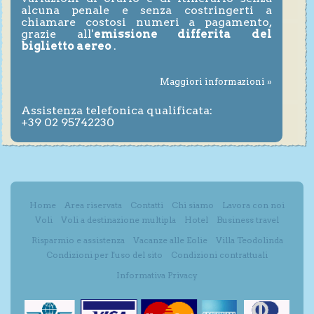
alcuna penale e senza costringerti a
chiamare costosi numeri a pagamento,
grazie all'
emissione differita del
biglietto aereo
.
Maggiori informazioni »
Assistenza telefonica qualificata:
+39 02 95742230
Home
Area riservata
Contatti
Chi siamo
Lavora con noi
Voli
Voli a destinazione multipla
Hotel
Business travel
Risparmio e assistenza
Vacanze alle Eolie
Villa Teodolinda
Condizioni per l'uso del sito
Condizioni contrattuali
Informativa Privacy