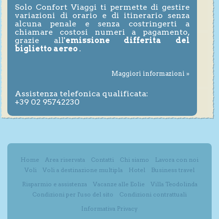
Solo Confort Viaggi ti permette di gestire
variazioni di orario e di itinerario senza
alcuna penale e senza costringerti a
chiamare costosi numeri a pagamento,
grazie all'
emissione differita del
biglietto aereo
.
Maggiori informazioni »
Assistenza telefonica qualificata:
+39 02 95742230
Home
Area riservata
Contatti
Chi siamo
Lavora con noi
Voli
Voli a destinazione multipla
Hotel
Business travel
Risparmio e assistenza
Vacanze alle Eolie
Villa Teodolinda
Condizioni per l'uso del sito
Condizioni contrattuali
Informativa Privacy