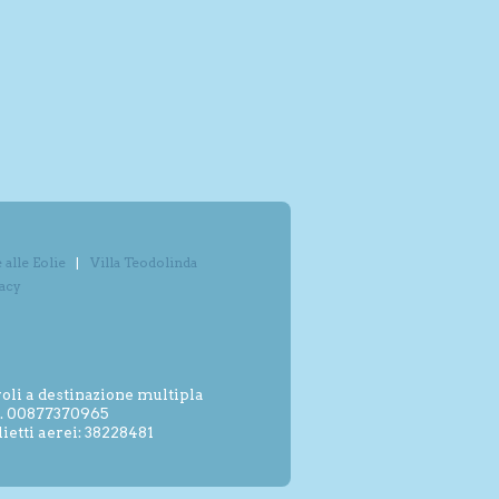
alle Eolie
Villa Teodolinda
vacy
oli a destinazione multipla
.I. 00877370965
etti aerei: 38228481