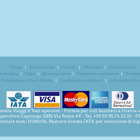
Home
Area riservata
Contatti
Chi siamo
Lavora con noi
e multipla
Hotel
Business travel
Risparmio e assistenza
Vacanze 
Condizioni per l'uso del sito
Condizioni contrattuali
Informativa Pri
ia Viaggi e Tour operator - Portale per voli business e ricerca v
operativa Caponago (MB) Via Roma 49 - Tel: +39 02 95.74.22.30 - P
inciale num: 111381/06. Numero licenza IATA per emissione di bigli