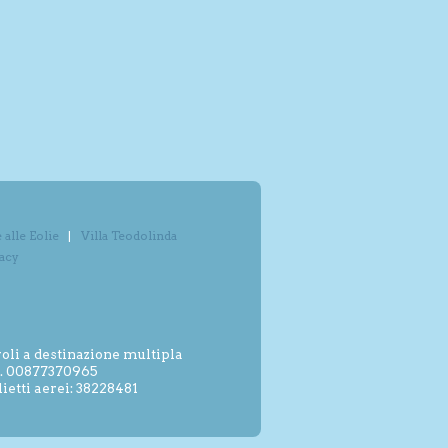
alle Eolie
Villa Teodolinda
vacy
oli a destinazione multipla
.I. 00877370965
etti aerei: 38228481