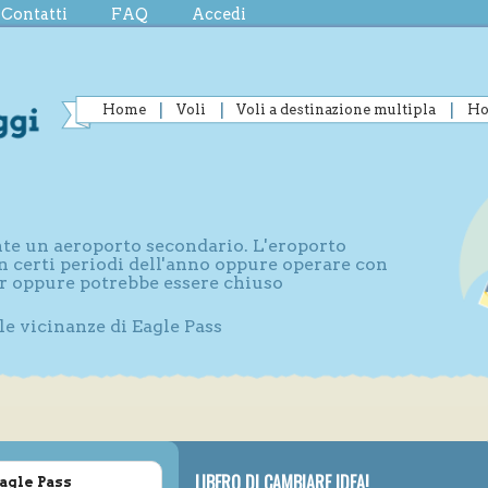
Contatti
FAQ
Accedi
Home
Voli
Voli a destinazione multipla
Ho
ente un aeroporto secondario. L'eroporto
n certi periodi dell'anno oppure operare con
r oppure potrebbe essere chiuso
le vicinanze di Eagle Pass
LIBERO DI CAMBIARE IDEA!
Eagle Pass