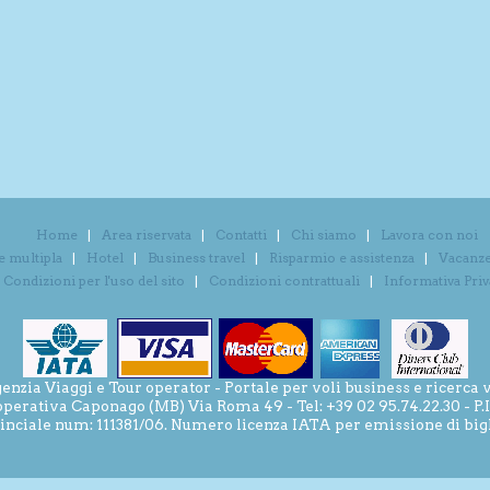
Home
Area riservata
Contatti
Chi siamo
Lavora con noi
e multipla
Hotel
Business travel
Risparmio e assistenza
Vacanze 
Condizioni per l'uso del sito
Condizioni contrattuali
Informativa Pri
ia Viaggi e Tour operator - Portale per voli business e ricerca v
operativa Caponago (MB) Via Roma 49 - Tel: +39 02 95.74.22.30 - P
inciale num: 111381/06. Numero licenza IATA per emissione di bigli