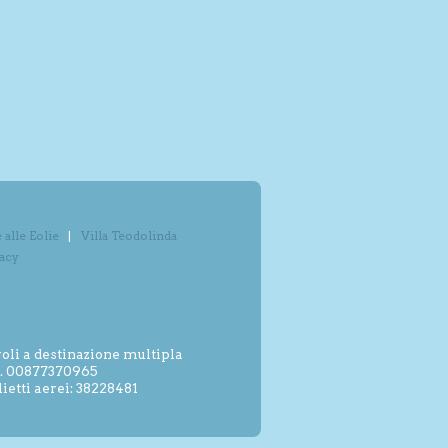
alle Eolie
Villa Teodolinda
vacy
oli a destinazione multipla
.I. 00877370965
etti aerei: 38228481