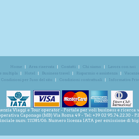
Home
Area riservata
Contatti
Chi siamo
Lavora con noi
e multipla
Hotel
Business travel
Risparmio e assistenza
Vacanze 
Condizioni per l'uso del sito
Condizioni contrattuali
Informativa Pri
ia Viaggi e Tour operator - Portale per voli business e ricerca v
operativa Caponago (MB) Via Roma 49 - Tel: +39 02 95.74.22.30 - P
inciale num: 111381/06. Numero licenza IATA per emissione di bigli