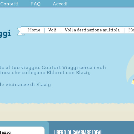
Contatti
FAQ
Accedi
Home
Voli
Voli a destinazione multipla
Ho
to al tuo viaggio: Confort Viaggi cerca i voli
linea che collegano Eldoret con Elazig
le vicinanze di Elazig
LIBERO DI CAMBIARE IDEA!
Elazig