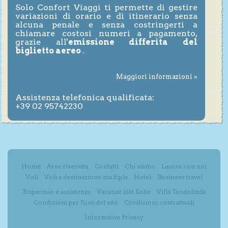
Solo Confort Viaggi ti permette di gestire
variazioni di orario e di itinerario senza
alcuna penale e senza costringerti a
chiamare costosi numeri a pagamento,
grazie all'
emissione differita del
biglietto aereo
.
Maggiori informazioni »
Assistenza telefonica qualificata:
+39 02 95742230
Home
Area riservata
Contatti
Chi siamo
Lavora con noi
Voli
Voli a destinazione multipla
Hotel
Business travel
Risparmio e assistenza
Vacanze alle Eolie
Villa Teodolinda
Condizioni per l'uso del sito
Condizioni contrattuali
Informativa Privacy