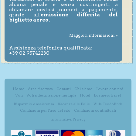
alcuna penale e senza costringerti a
chiamare costosi numeri a pagamento,
grazie all'
emissione differita del
biglietto aereo
.
Maggiori informazioni »
Assistenza telefonica qualificata:
+39 02 95742230
Home
Area riservata
Contatti
Chi siamo
Lavora con noi
Voli
Voli a destinazione multipla
Hotel
Business travel
Risparmio e assistenza
Vacanze alle Eolie
Villa Teodolinda
Condizioni per l'uso del sito
Condizioni contrattuali
Informativa Privacy