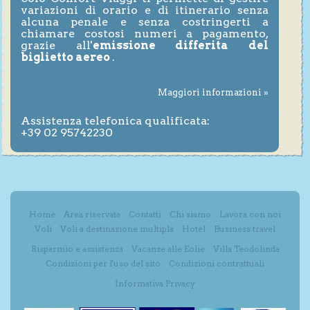
variazioni di orario e di itinerario senza
alcuna penale e senza costringerti a
chiamare costosi numeri a pagamento,
grazie all'
emissione differita del
biglietto aereo
.
Maggiori informazioni »
Assistenza telefonica qualificata:
+39 02 95742230
Home
Area riservata
Contatti
Chi siamo
Lavora con noi
Voli
Voli a destinazione multipla
Hotel
Business travel
Risparmio e assistenza
Vacanze alle Eolie
Villa Teodolinda
Condizioni per l'uso del sito
Condizioni contrattuali
Informativa Privacy