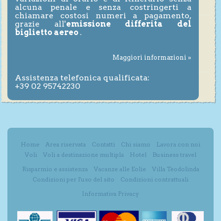
alcuna penale e senza costringerti a
chiamare costosi numeri a pagamento,
grazie all'
emissione differita del
biglietto aereo
.
Maggiori informazioni »
Assistenza telefonica qualificata:
+39 02 95742230
Home
Area riservata
Contatti
Chi siamo
Lavora con noi
Voli
Voli a destinazione multipla
Hotel
Business travel
Risparmio e assistenza
Vacanze alle Eolie
Villa Teodolinda
Condizioni per l'uso del sito
Condizioni contrattuali
Informativa Privacy