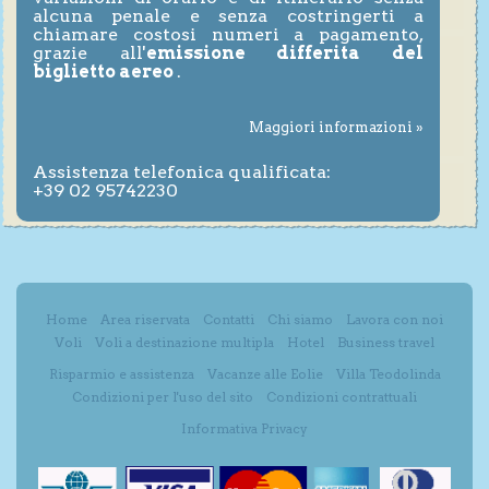
alcuna penale e senza costringerti a
chiamare costosi numeri a pagamento,
grazie all'
emissione differita del
biglietto aereo
.
Maggiori informazioni »
Assistenza telefonica qualificata:
+39 02 95742230
Home
Area riservata
Contatti
Chi siamo
Lavora con noi
Voli
Voli a destinazione multipla
Hotel
Business travel
Risparmio e assistenza
Vacanze alle Eolie
Villa Teodolinda
Condizioni per l'uso del sito
Condizioni contrattuali
Informativa Privacy