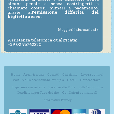
alcuna penale e senza costringerti a
chiamare costosi numeri a pagamento,
grazie all'
emissione differita del
biglietto aereo
.
Maggiori informazioni »
Assistenza telefonica qualificata:
+39 02 95742230
Home
Area riservata
Contatti
Chi siamo
Lavora con noi
Voli
Voli a destinazione multipla
Hotel
Business travel
Risparmio e assistenza
Vacanze alle Eolie
Villa Teodolinda
Condizioni per l'uso del sito
Condizioni contrattuali
Informativa Privacy