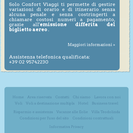
Solo Confort Viaggi ti permette di gestire
variazioni di orario e di itinerario senza
alcuna penale e senza costringerti a
chiamare costosi numeri a pagamento,
grazie all'
emissione differita del
biglietto aereo
.
Maggiori informazioni »
Assistenza telefonica qualificata:
+39 02 95742230
Home
Area riservata
Contatti
Chi siamo
Lavora con noi
Voli
Voli a destinazione multipla
Hotel
Business travel
Risparmio e assistenza
Vacanze alle Eolie
Villa Teodolinda
Condizioni per l'uso del sito
Condizioni contrattuali
Informativa Privacy