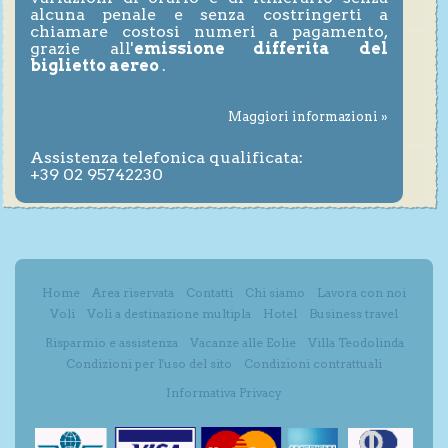
alcuna penale e senza costringerti a
chiamare costosi numeri a pagamento,
grazie all'
emissione differita del
biglietto aereo
.
Maggiori informazioni »
Assistenza telefonica qualificata:
+39 02 95742230
Home
Area riservata
Contatti
Chi siamo
Lavora con noi
Voli
Voli a destinazione multipla
Hotel
Business travel
Risparmio e assistenza
Vacanze alle Eolie
Villa Teodolinda
Condizioni per l'uso del sito
Condizioni contrattuali
Informativa Privacy