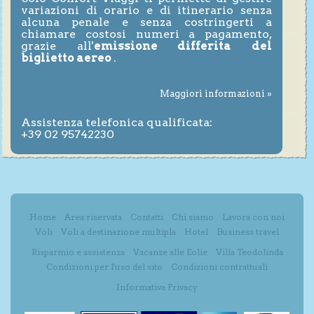
variazioni di orario e di itinerario senza
alcuna penale e senza costringerti a
chiamare costosi numeri a pagamento,
grazie all'
emissione differita del
biglietto aereo
.
Maggiori informazioni »
Assistenza telefonica qualificata:
+39 02 95742230
Home
Area riservata
Contatti
Chi siamo
Lavora con noi
Voli
Voli a destinazione multipla
Hotel
Business travel
Risparmio e assistenza
Vacanze alle Eolie
Villa Teodolinda
Condizioni per l'uso del sito
Condizioni contrattuali
Informativa Privacy