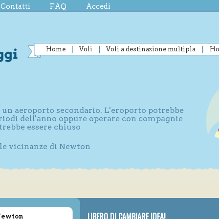
Contatti
FAQ
Accedi
Home
Voli
Voli a destinazione multipla
Ho
e un aeroporto secondario. L'eroporto potrebbe
periodi dell'anno oppure operare con compagnie
otrebbe essere chiuso
lle vicinanze di Newton
LIBERO DI CAMBIARE IDEA!
 Newton