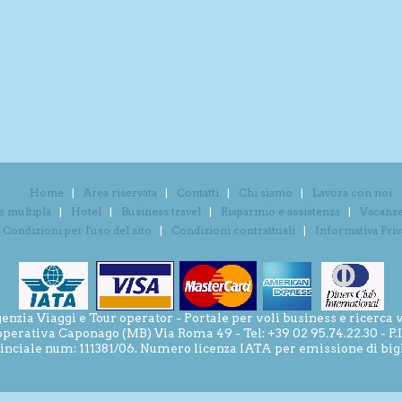
Home
Area riservata
Contatti
Chi siamo
Lavora con noi
e multipla
Hotel
Business travel
Risparmio e assistenza
Vacanze 
Condizioni per l'uso del sito
Condizioni contrattuali
Informativa Pri
ia Viaggi e Tour operator - Portale per voli business e ricerca v
operativa Caponago (MB) Via Roma 49 - Tel: +39 02 95.74.22.30 - P
inciale num: 111381/06. Numero licenza IATA per emissione di bigli