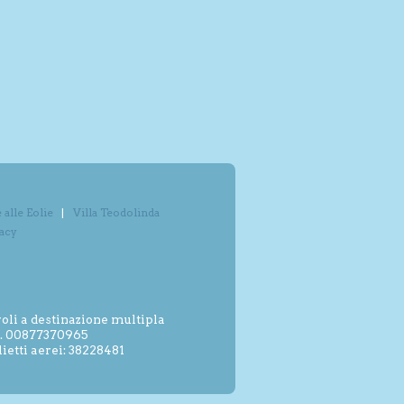
alle Eolie
Villa Teodolinda
vacy
oli a destinazione multipla
.I. 00877370965
etti aerei: 38228481