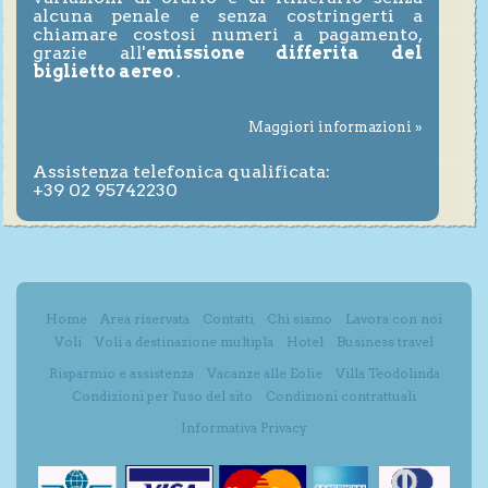
alcuna penale e senza costringerti a
chiamare costosi numeri a pagamento,
grazie all'
emissione differita del
biglietto aereo
.
Maggiori informazioni »
Assistenza telefonica qualificata:
+39 02 95742230
Home
Area riservata
Contatti
Chi siamo
Lavora con noi
Voli
Voli a destinazione multipla
Hotel
Business travel
Risparmio e assistenza
Vacanze alle Eolie
Villa Teodolinda
Condizioni per l'uso del sito
Condizioni contrattuali
Informativa Privacy