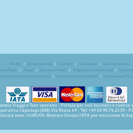
Home
Area riservata
Contatti
Chi siamo
Lavora con noi
e multipla
Hotel
Business travel
Risparmio e assistenza
Vacanze 
Condizioni per l'uso del sito
Condizioni contrattuali
Informativa Pri
ia Viaggi e Tour operator - Portale per voli business e ricerca v
operativa Caponago (MB) Via Roma 49 - Tel: +39 02 95.74.22.30 - P
inciale num: 111381/06. Numero licenza IATA per emissione di bigli