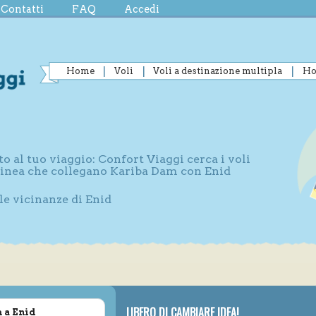
Contatti
FAQ
Accedi
Home
Voli
Voli a destinazione multipla
Ho
to al tuo viaggio: Confort Viaggi cerca i voli
 linea che collegano Kariba Dam con Enid
le vicinanze di Enid
LIBERO DI CAMBIARE IDEA!
 a Enid