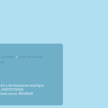
alle Eolie
Villa Teodolinda
vacy
oli a destinazione multipla
.I. 00877370965
etti aerei: 38228481