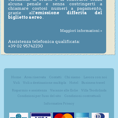
alcuna penale e senza costringerti a
chiamare costosi numeri a pagamento,
grazie all'
emissione differita del
biglietto aereo
.
Maggiori informazioni »
Assistenza telefonica qualificata:
+39 02 95742230
Home
Area riservata
Contatti
Chi siamo
Lavora con noi
Voli
Voli a destinazione multipla
Hotel
Business travel
Risparmio e assistenza
Vacanze alle Eolie
Villa Teodolinda
Condizioni per l'uso del sito
Condizioni contrattuali
Informativa Privacy