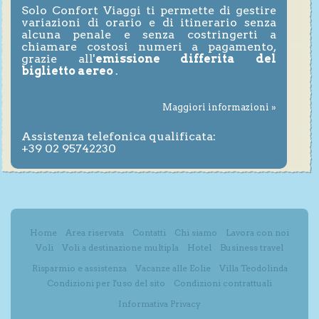
Solo Confort Viaggi ti permette di gestire
variazioni di orario e di itinerario senza
alcuna penale e senza costringerti a
chiamare costosi numeri a pagamento,
grazie all'
emissione differita del
biglietto aereo
.
Maggiori informazioni »
Assistenza telefonica qualificata:
+39 02 95742230
Home
Area riservata
Contatti
Chi siamo
Lavora con noi
Voli
Voli a destinazione multipla
Hotel
Business travel
Risparmio e assistenza
Vacanze alle Eolie
Villa Teodolinda
Condizioni per l'uso del sito
Condizioni contrattuali
Informativa Privacy