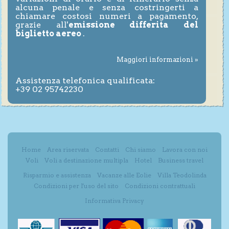
alcuna penale e senza costringerti a
chiamare costosi numeri a pagamento,
grazie all'
emissione differita del
biglietto aereo
.
Maggiori informazioni »
Assistenza telefonica qualificata:
+39 02 95742230
Home
Area riservata
Contatti
Chi siamo
Lavora con noi
Voli
Voli a destinazione multipla
Hotel
Business travel
Risparmio e assistenza
Vacanze alle Eolie
Villa Teodolinda
Condizioni per l'uso del sito
Condizioni contrattuali
Informativa Privacy