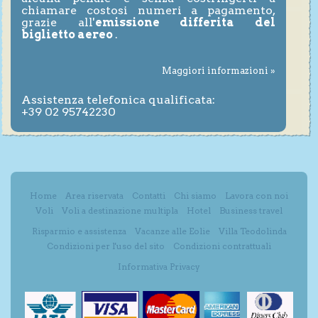
chiamare costosi numeri a pagamento,
grazie all'
emissione differita del
biglietto aereo
.
Maggiori informazioni »
Assistenza telefonica qualificata:
+39 02 95742230
Home
Area riservata
Contatti
Chi siamo
Lavora con noi
Voli
Voli a destinazione multipla
Hotel
Business travel
Risparmio e assistenza
Vacanze alle Eolie
Villa Teodolinda
Condizioni per l'uso del sito
Condizioni contrattuali
Informativa Privacy