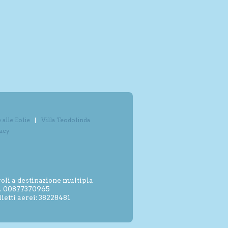
alle Eolie
Villa Teodolinda
vacy
oli a destinazione multipla
.I. 00877370965
etti aerei: 38228481