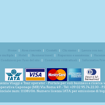
Home
Area riservata
Contatti
Chi siamo
Lavora con noi
e multipla
Hotel
Business travel
Risparmio e assistenza
Vacanze 
Condizioni per l'uso del sito
Condizioni contrattuali
Informativa Pri
ia Viaggi e Tour operator - Portale per voli business e ricerca v
operativa Caponago (MB) Via Roma 49 - Tel: +39 02 95.74.22.30 - P
inciale num: 111381/06. Numero licenza IATA per emissione di bigli