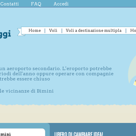
Contatti
FAQ
Accedi
Home
Voli
Voli a destinazione multipla
Ho
e un aeroporto secondario. L'eroporto potrebbe
periodi dell'anno oppure operare con compagnie
otrebbe essere chiuso
lle vicinanze di Bimini
LIBERO DI CAMBIARE IDEA!
imini