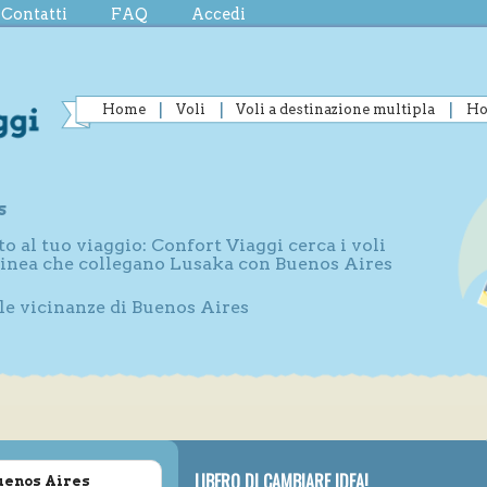
Contatti
FAQ
Accedi
Home
Voli
Voli a destinazione multipla
Ho
s
to al tuo viaggio: Confort Viaggi cerca i voli
 linea che collegano Lusaka con Buenos Aires
lle vicinanze di Buenos Aires
LIBERO DI CAMBIARE IDEA!
Buenos Aires