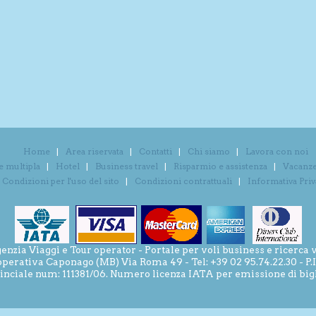
Home
Area riservata
Contatti
Chi siamo
Lavora con noi
e multipla
Hotel
Business travel
Risparmio e assistenza
Vacanze 
Condizioni per l'uso del sito
Condizioni contrattuali
Informativa Pri
ia Viaggi e Tour operator - Portale per voli business e ricerca v
operativa Caponago (MB) Via Roma 49 - Tel: +39 02 95.74.22.30 - P
inciale num: 111381/06. Numero licenza IATA per emissione di bigli