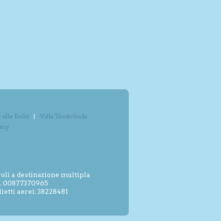
alle Eolie
Villa Teodolinda
vacy
oli a destinazione multipla
.I. 00877370965
etti aerei: 38228481