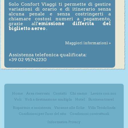
Solo Confort Viaggi ti permette di gestire
variazioni di orario e di itinerario senza
alcuna penale e senza costringerti a
chiamare costosi numeri a pagamento,
grazie all'
emissione differita del
biglietto aereo
.
Maggiori informazioni »
Assistenza telefonica qualificata:
+39 02 95742230
Home
Area riservata
Contatti
Chi siamo
Lavora con noi
Voli
Voli a destinazione multipla
Hotel
Business travel
Risparmio e assistenza
Vacanze alle Eolie
Villa Teodolinda
Condizioni per l'uso del sito
Condizioni contrattuali
Informativa Privacy