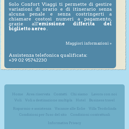
Solo Confort Viaggi ti permette di gestire
variazioni di orario e di itinerario senza
alcuna penale e senza costringerti a
chiamare costosi numeri a pagamento,
grazie all'
emissione differita del
biglietto aereo
.
Maggiori informazioni »
Assistenza telefonica qualificata:
+39 02 95742230
Home
Area riservata
Contatti
Chi siamo
Lavora con noi
Voli
Voli a destinazione multipla
Hotel
Business travel
Risparmio e assistenza
Vacanze alle Eolie
Villa Teodolinda
Condizioni per l'uso del sito
Condizioni contrattuali
Informativa Privacy