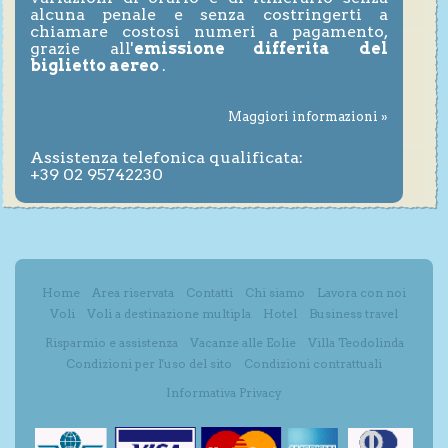
alcuna penale e senza costringerti a
chiamare costosi numeri a pagamento,
grazie all'
emissione differita del
biglietto aereo
.
Maggiori informazioni »
Assistenza telefonica qualificata:
+39 02 95742230
Home
Area riservata
Contatti
Chi siamo
Lavora con noi
Voli
Voli a destinazione multipla
Hotel
Business travel
Risparmio e assistenza
Vacanze alle Eolie
Villa Teodolinda
Condizioni per l'uso del sito
Condizioni contrattuali
Informativa Privacy