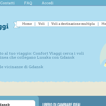
Contatti
FAQ
Accedi
Home
Voli
Voli a destinazione multipla
Ho
to al tuo viaggio: Confort Viaggi cerca i voli
 linea che collegano Lusaka con Gdansk
lle vicinanze di Gdansk
LIBERO DI CAMBIARE IDEA!
Gdansk