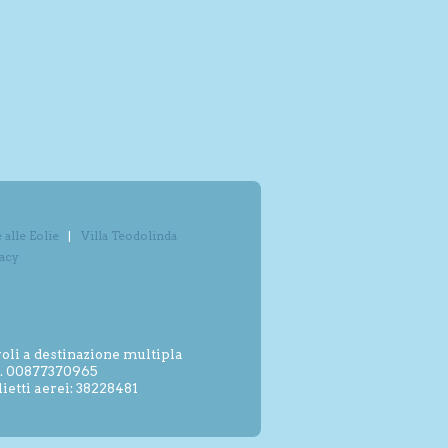
alle Eolie
Villa Teodolinda
vacy
oli a destinazione multipla
.I. 00877370965
etti aerei: 38228481