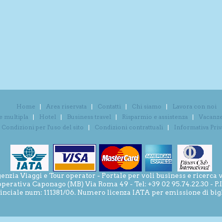
Home
Area riservata
Contatti
Chi siamo
Lavora con noi
e multipla
Hotel
Business travel
Risparmio e assistenza
Vacanze 
Condizioni per l'uso del sito
Condizioni contrattuali
Informativa Pri
ia Viaggi e Tour operator - Portale per voli business e ricerca v
operativa Caponago (MB) Via Roma 49 - Tel: +39 02 95.74.22.30 - P
inciale num: 111381/06. Numero licenza IATA per emissione di bigli