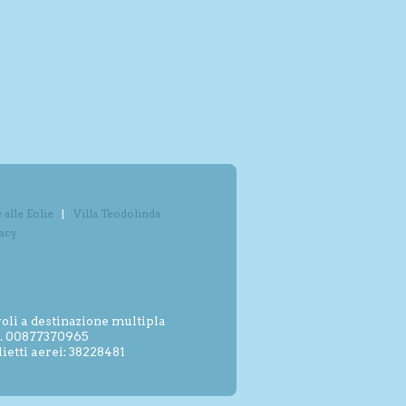
alle Eolie
Villa Teodolinda
vacy
oli a destinazione multipla
.I. 00877370965
etti aerei: 38228481