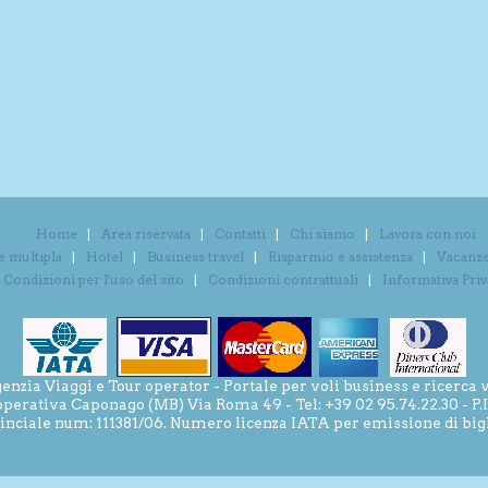
Home
Area riservata
Contatti
Chi siamo
Lavora con noi
e multipla
Hotel
Business travel
Risparmio e assistenza
Vacanze 
Condizioni per l'uso del sito
Condizioni contrattuali
Informativa Pri
ia Viaggi e Tour operator - Portale per voli business e ricerca v
operativa Caponago (MB) Via Roma 49 - Tel: +39 02 95.74.22.30 - P
inciale num: 111381/06. Numero licenza IATA per emissione di bigli