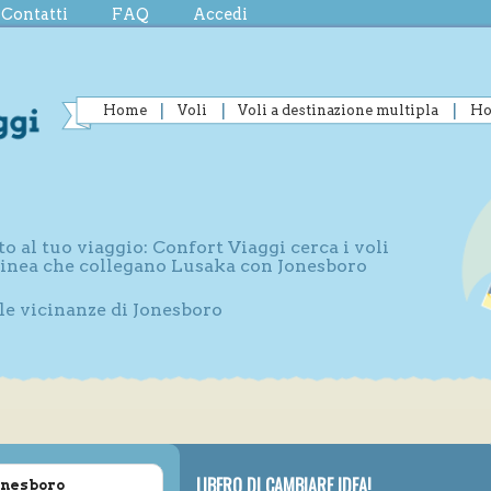
Contatti
FAQ
Accedi
Home
Voli
Voli a destinazione multipla
Ho
to al tuo viaggio: Confort Viaggi cerca i voli
 linea che collegano Lusaka con Jonesboro
lle vicinanze di Jonesboro
LIBERO DI CAMBIARE IDEA!
Jonesboro