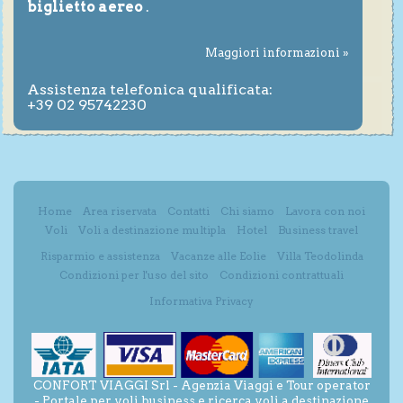
biglietto aereo
.
Maggiori informazioni »
Assistenza telefonica qualificata:
+39 02 95742230
Home
Area riservata
Contatti
Chi siamo
Lavora con noi
Voli
Voli a destinazione multipla
Hotel
Business travel
Risparmio e assistenza
Vacanze alle Eolie
Villa Teodolinda
Condizioni per l'uso del sito
Condizioni contrattuali
Informativa Privacy
CONFORT VIAGGI Srl - Agenzia Viaggi e Tour operator
- Portale per voli business e ricerca voli a destinazione