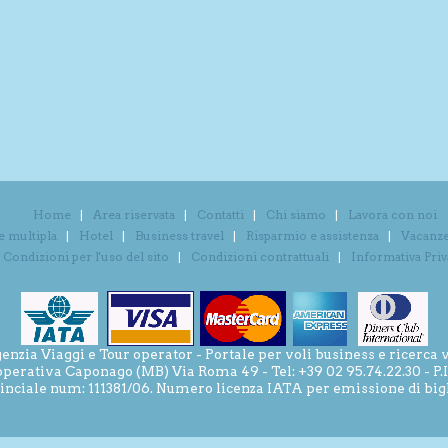
Home
Area riservata
Contatti
Chi siamo
Lavora con noi
e multipla
Hotel
Business travel
Risparmio e assistenza
Vacanze 
Condizioni per l'uso del sito
Condizioni contrattuali
Informativa Pri
ia Viaggi e Tour operator - Portale per voli business e ricerca v
operativa Caponago (MB) Via Roma 49 - Tel: +39 02 95.74.22.30 - P
inciale num: 111381/06. Numero licenza IATA per emissione di bigli