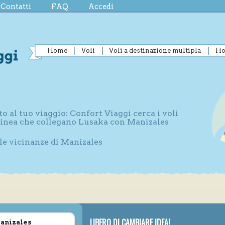
Contatti
FAQ
Accedi
Home
Voli
Voli a destinazione multipla
Ho
to al tuo viaggio: Confort Viaggi cerca i voli
 linea che collegano Lusaka con Manizales
lle vicinanze di Manizales
LIBERO DI CAMBIARE IDEA!
Manizales