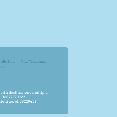
alle Eolie
Villa Teodolinda
vacy
oli a destinazione multipla
.I. 00877370965
etti aerei: 38228481