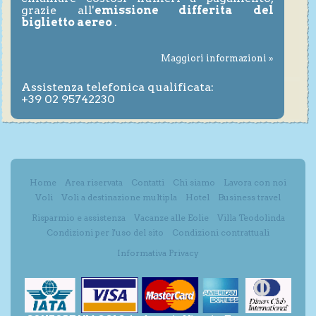
grazie all'
emissione differita del
biglietto aereo
.
Maggiori informazioni »
Assistenza telefonica qualificata:
+39 02 95742230
Home
Area riservata
Contatti
Chi siamo
Lavora con noi
Voli
Voli a destinazione multipla
Hotel
Business travel
Risparmio e assistenza
Vacanze alle Eolie
Villa Teodolinda
Condizioni per l'uso del sito
Condizioni contrattuali
Informativa Privacy