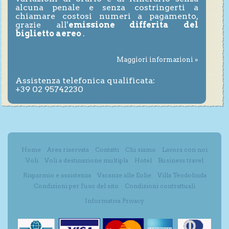
alcuna penale e senza costringerti a
chiamare costosi numeri a pagamento,
grazie all'
emissione differita del
biglietto aereo
.
Maggiori informazioni »
Assistenza telefonica qualificata:
+39 02 95742230
Home
Area riservata
Contatti
Chi siamo
Lavora con noi
Voli
Voli a destinazione multipla
Hotel
Business travel
Risparmio e assistenza
Vacanze alle Eolie
Villa Teodolinda
Condizioni per l'uso del sito
Condizioni contrattuali
Informativa Privacy