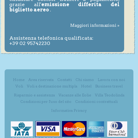
grazie all'
emissione differita del
biglietto aereo
.
Maggiori informazioni »
Assistenza telefonica qualificata:
+39 02 95742230
Home
Area riservata
Contatti
Chi siamo
Lavora con noi
Voli
Voli a destinazione multipla
Hotel
Business travel
Risparmio e assistenza
Vacanze alle Eolie
Villa Teodolinda
Condizioni per l'uso del sito
Condizioni contrattuali
Informativa Privacy