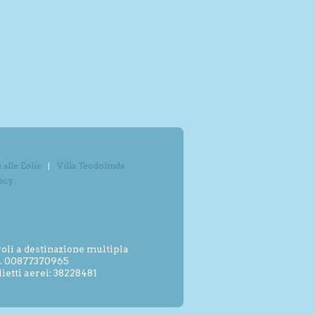
alle Eolie
Villa Teodolinda
vacy
oli a destinazione multipla
.I. 00877370965
etti aerei: 38228481