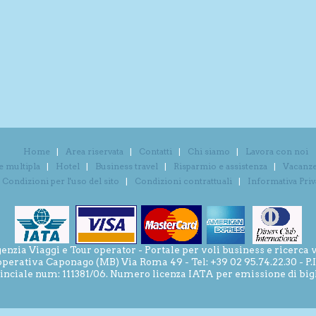
Home
Area riservata
Contatti
Chi siamo
Lavora con noi
e multipla
Hotel
Business travel
Risparmio e assistenza
Vacanze 
Condizioni per l'uso del sito
Condizioni contrattuali
Informativa Pri
ia Viaggi e Tour operator - Portale per voli business e ricerca v
operativa Caponago (MB) Via Roma 49 - Tel: +39 02 95.74.22.30 - P
inciale num: 111381/06. Numero licenza IATA per emissione di bigli