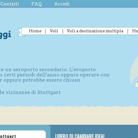
Contatti
FAQ
Accedi
Home
Voli
Voli a destinazione multipla
Ho
nte un aeroporto secondario. L'eroporto
n certi periodi dell'anno oppure operare con
r oppure potrebbe essere chiuso
le vicinanze di Stuttgart
LIBERO DI CAMBIARE IDEA!
tuttgart