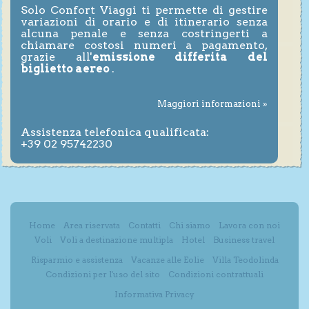
Solo Confort Viaggi ti permette di gestire
variazioni di orario e di itinerario senza
alcuna penale e senza costringerti a
chiamare costosi numeri a pagamento,
grazie all'
emissione differita del
biglietto aereo
.
Maggiori informazioni »
Assistenza telefonica qualificata:
+39 02 95742230
Home
Area riservata
Contatti
Chi siamo
Lavora con noi
Voli
Voli a destinazione multipla
Hotel
Business travel
Risparmio e assistenza
Vacanze alle Eolie
Villa Teodolinda
Condizioni per l'uso del sito
Condizioni contrattuali
Informativa Privacy