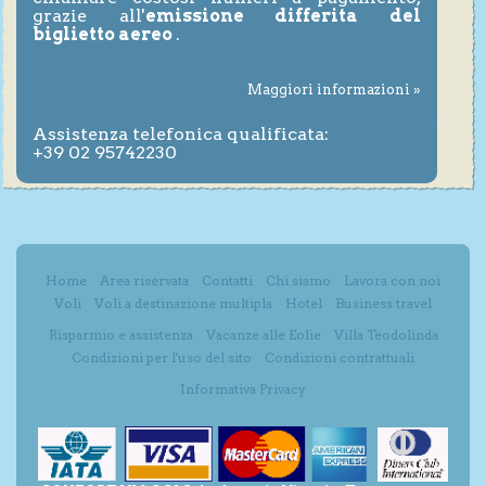
grazie all'
emissione differita del
biglietto aereo
.
Maggiori informazioni »
Assistenza telefonica qualificata:
+39 02 95742230
Home
Area riservata
Contatti
Chi siamo
Lavora con noi
Voli
Voli a destinazione multipla
Hotel
Business travel
Risparmio e assistenza
Vacanze alle Eolie
Villa Teodolinda
Condizioni per l'uso del sito
Condizioni contrattuali
Informativa Privacy