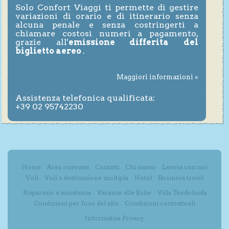
Solo Confort Viaggi ti permette di gestire
variazioni di orario e di itinerario senza
alcuna penale e senza costringerti a
chiamare costosi numeri a pagamento,
grazie all'
emissione differita del
biglietto aereo
.
Maggiori informazioni »
Assistenza telefonica qualificata:
+39 02 95742230
Home
Area riservata
Contatti
Chi siamo
Lavora con noi
Voli
Voli a destinazione multipla
Hotel
Business travel
Risparmio e assistenza
Vacanze alle Eolie
Villa Teodolinda
Condizioni per l'uso del sito
Condizioni contrattuali
Informativa Privacy