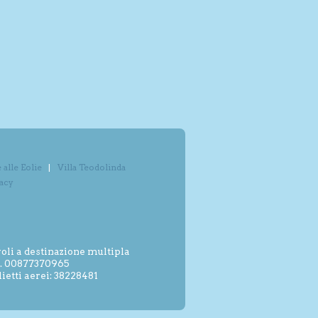
alle Eolie
Villa Teodolinda
vacy
oli a destinazione multipla
.I. 00877370965
etti aerei: 38228481