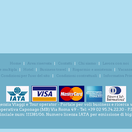
Home
Area riservata
Contatti
Chi siamo
Lavora con noi
e multipla
Hotel
Business travel
Risparmio e assistenza
Vacanze 
Condizioni per l'uso del sito
Condizioni contrattuali
Informativa Pri
ia Viaggi e Tour operator - Portale per voli business e ricerca v
operativa Caponago (MB) Via Roma 49 - Tel: +39 02 95.74.22.30 - P
inciale num: 111381/06. Numero licenza IATA per emissione di bigli