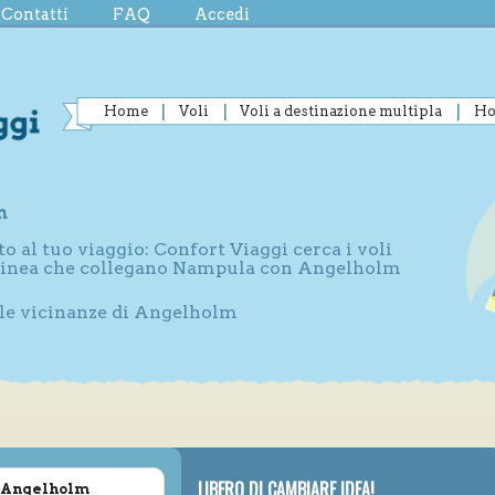
Contatti
FAQ
Accedi
Home
Voli
Voli a destinazione multipla
Ho
m
to al tuo viaggio: Confort Viaggi cerca i voli
i linea che collegano Nampula con Angelholm
elle vicinanze di Angelholm
LIBERO DI CAMBIARE IDEA!
a Angelholm