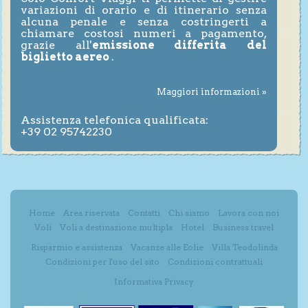
variazioni di orario e di itinerario senza
alcuna penale e senza costringerti a
chiamare costosi numeri a pagamento,
grazie all'
emissione differita del
biglietto aereo
.
Maggiori informazioni »
Assistenza telefonica qualificata:
+39 02 95742230
Home
Area riservata
Contatti
Chi siamo
Lavora con noi
Voli
Voli a destinazione multipla
Hotel
Business travel
Risparmio e assistenza
Vacanze alle Eolie
Villa Teodolinda
Condizioni per l'uso del sito
Condizioni contrattuali
Informativa Privacy