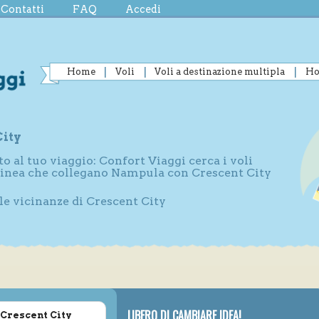
Contatti
FAQ
Accedi
Home
Voli
Voli a destinazione multipla
Ho
City
to al tuo viaggio: Confort Viaggi cerca i voli
 linea che collegano Nampula con Crescent City
lle vicinanze di Crescent City
LIBERO DI CAMBIARE IDEA!
 Crescent City