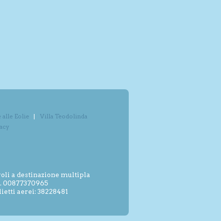
alle Eolie
Villa Teodolinda
vacy
oli a destinazione multipla
.I. 00877370965
etti aerei: 38228481