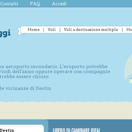
Contatti
FAQ
Accedi
Home
Voli
Voli a destinazione multipla
Ho
 un aeroporto secondario. L'eroporto potrebbe
periodi dell'anno oppure operare con compagnie
otrebbe essere chiuso
le vicinanze di Destin
LIBERO DI CAMBIARE IDEA!
 Destin