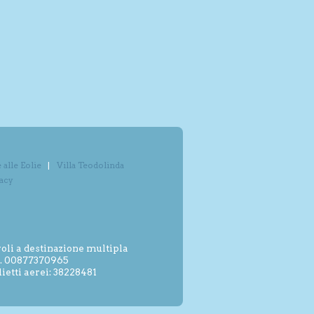
alle Eolie
Villa Teodolinda
vacy
oli a destinazione multipla
.I. 00877370965
etti aerei: 38228481