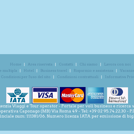
Home
Area riservata
Contatti
Chi siamo
Lavora con noi
e multipla
Hotel
Business travel
Risparmio e assistenza
Vacanze 
Condizioni per l'uso del sito
Condizioni contrattuali
Informativa Pri
ia Viaggi e Tour operator - Portale per voli business e ricerca v
operativa Caponago (MB) Via Roma 49 - Tel: +39 02 95.74.22.30 - P
inciale num: 111381/06. Numero licenza IATA per emissione di bigli