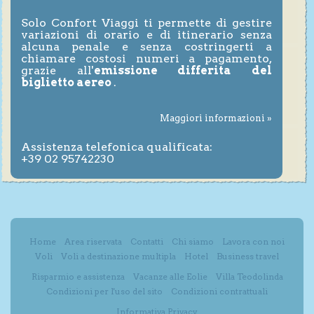
Solo Confort Viaggi ti permette di gestire
variazioni di orario e di itinerario senza
alcuna penale e senza costringerti a
chiamare costosi numeri a pagamento,
grazie all'
emissione differita del
biglietto aereo
.
Maggiori informazioni »
Assistenza telefonica qualificata:
+39 02 95742230
Home
Area riservata
Contatti
Chi siamo
Lavora con noi
Voli
Voli a destinazione multipla
Hotel
Business travel
Risparmio e assistenza
Vacanze alle Eolie
Villa Teodolinda
Condizioni per l'uso del sito
Condizioni contrattuali
Informativa Privacy