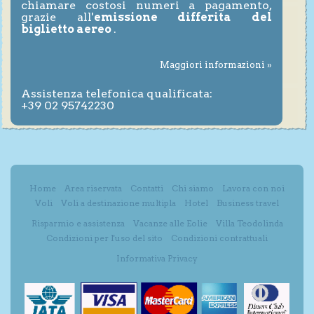
chiamare costosi numeri a pagamento,
grazie all'
emissione differita del
biglietto aereo
.
Maggiori informazioni »
Assistenza telefonica qualificata:
+39 02 95742230
Home
Area riservata
Contatti
Chi siamo
Lavora con noi
Voli
Voli a destinazione multipla
Hotel
Business travel
Risparmio e assistenza
Vacanze alle Eolie
Villa Teodolinda
Condizioni per l'uso del sito
Condizioni contrattuali
Informativa Privacy