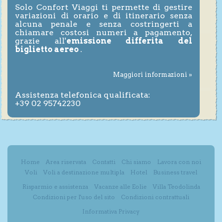
Solo Confort Viaggi ti permette di gestire
variazioni di orario e di itinerario senza
alcuna penale e senza costringerti a
chiamare costosi numeri a pagamento,
grazie all'
emissione differita del
biglietto aereo
.
Maggiori informazioni »
Assistenza telefonica qualificata:
+39 02 95742230
Home
Area riservata
Contatti
Chi siamo
Lavora con noi
Voli
Voli a destinazione multipla
Hotel
Business travel
Risparmio e assistenza
Vacanze alle Eolie
Villa Teodolinda
Condizioni per l'uso del sito
Condizioni contrattuali
Informativa Privacy