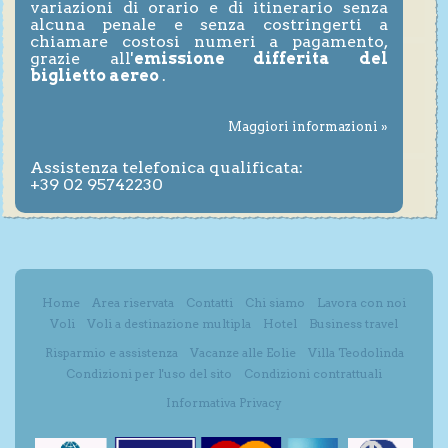
variazioni di orario e di itinerario senza
alcuna penale e senza costringerti a
chiamare costosi numeri a pagamento,
grazie all'
emissione differita del
biglietto aereo
.
Maggiori informazioni »
Assistenza telefonica qualificata:
+39 02 95742230
Home
Area riservata
Contatti
Chi siamo
Lavora con noi
Voli
Voli a destinazione multipla
Hotel
Business travel
Risparmio e assistenza
Vacanze alle Eolie
Villa Teodolinda
Condizioni per l'uso del sito
Condizioni contrattuali
Informativa Privacy