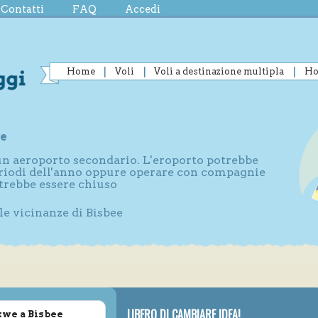
Contatti
FAQ
Accedi
Home
Voli
Voli a destinazione multipla
Ho
ee
 un aeroporto secondario. L'eroporto potrebbe
periodi dell'anno oppure operare con compagnie
otrebbe essere chiuso
le vicinanze di Bisbee
LIBERO DI CAMBIARE IDEA!
ikwe a Bisbee