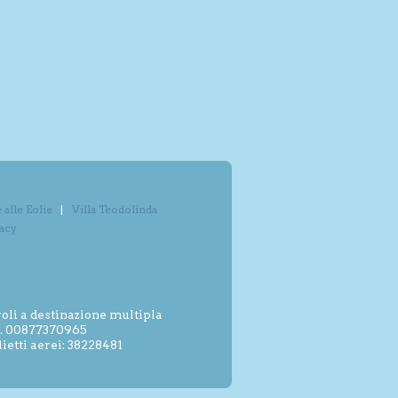
alle Eolie
Villa Teodolinda
vacy
oli a destinazione multipla
.I. 00877370965
etti aerei: 38228481