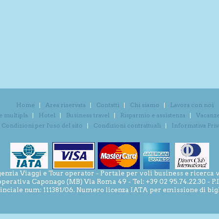
Home
Area riservata
Contatti
Chi siamo
Lavora con noi
e multipla
Hotel
Business travel
Risparmio e assistenza
Vacanze 
Condizioni per l'uso del sito
Condizioni contrattuali
Informativa Pri
ia Viaggi e Tour operator - Portale per voli business e ricerca v
operativa Caponago (MB) Via Roma 49 - Tel: +39 02 95.74.22.30 - P
inciale num: 111381/06. Numero licenza IATA per emissione di bigli