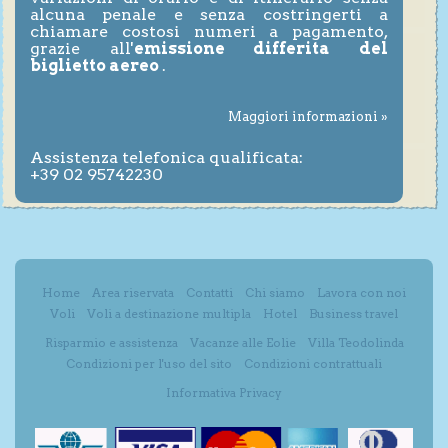
alcuna penale e senza costringerti a
chiamare costosi numeri a pagamento,
grazie all'
emissione differita del
biglietto aereo
.
Maggiori informazioni »
Assistenza telefonica qualificata:
+39 02 95742230
Home
Area riservata
Contatti
Chi siamo
Lavora con noi
Voli
Voli a destinazione multipla
Hotel
Business travel
Risparmio e assistenza
Vacanze alle Eolie
Villa Teodolinda
Condizioni per l'uso del sito
Condizioni contrattuali
Informativa Privacy