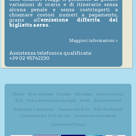
variazioni di orario e di itinerario senza
alcuna penale e senza costringerti a
chiamare costosi numeri a pagamento,
grazie all'
emissione differita del
biglietto aereo
.
Maggiori informazioni »
Assistenza telefonica qualificata:
+39 02 95742230
Home
Area riservata
Contatti
Chi siamo
Lavora con noi
Voli
Voli a destinazione multipla
Hotel
Business travel
Risparmio e assistenza
Vacanze alle Eolie
Villa Teodolinda
Condizioni per l'uso del sito
Condizioni contrattuali
Informativa Privacy