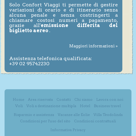
Solo Confort Viaggi ti permette di gestire
variazioni di orario e di itinerario senza
alcuna penale e senza costringerti a
chiamare costosi numeri a pagamento,
grazie all'
emissione differita del
biglietto aereo
.
Maggiori informazioni »
Assistenza telefonica qualificata:
+39 02 95742230
Home
Area riservata
Contatti
Chi siamo
Lavora con noi
Voli
Voli a destinazione multipla
Hotel
Business travel
Risparmio e assistenza
Vacanze alle Eolie
Villa Teodolinda
Condizioni per l'uso del sito
Condizioni contrattuali
Informativa Privacy